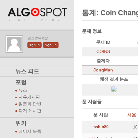
통계: Coin Chan
SINCE 2007
문제 정보
로그인하세요.
문제 ID
sign in
sign up
COINS
출제자
JongMan
뉴스 피드
채점 결과 분포
포럼
뉴스
자유게시판
푼 사람들
질문과 답변
과거 게시판
푼 사람
처음 
위키
tsshin80
1
페이지 목록