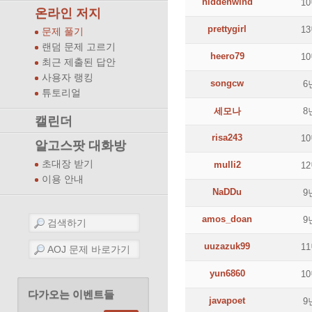
hiddenwind
1
온라인 저지
prettygirl
1
문제 풀기
랜덤 문제 고르기
heero79
1
최근 제출된 답안
사용자 랭킹
songcw
6
튜토리얼
세모나
8
캘린더
risa243
1
알고스팟 대화방
초대장 받기
mulli2
1
이용 안내
NaDDu
9
amos_doan
9
uuzazuk99
1
yun6860
1
다가오는 이벤트들
javapoet
9