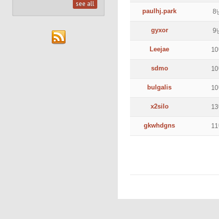
see all
paulhj.park
8
gyxor
9
Leejae
1
sdmo
1
bulgalis
1
x2silo
1
gkwhdgns
1