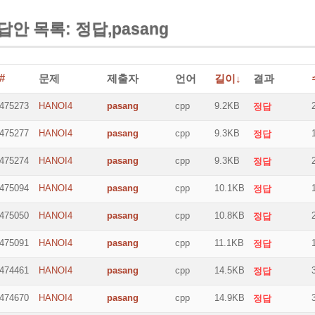
답안 목록: 정답,pasang
#
문제
제출자
언어
길이↓
결과
475273
HANOI4
pasang
cpp
9.2KB
정답
475277
HANOI4
pasang
cpp
9.3KB
정답
475274
HANOI4
pasang
cpp
9.3KB
정답
475094
HANOI4
pasang
cpp
10.1KB
정답
475050
HANOI4
pasang
cpp
10.8KB
정답
475091
HANOI4
pasang
cpp
11.1KB
정답
474461
HANOI4
pasang
cpp
14.5KB
정답
474670
HANOI4
pasang
cpp
14.9KB
정답