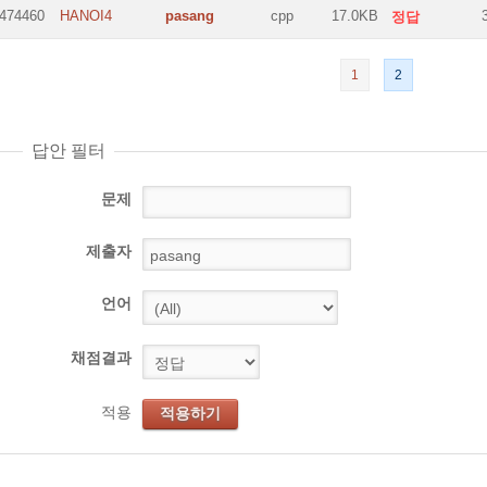
474460
HANOI4
pasang
cpp
17.0KB
정답
1
2
답안 필터
문제
제출자
언어
채점결과
적용
적용하기