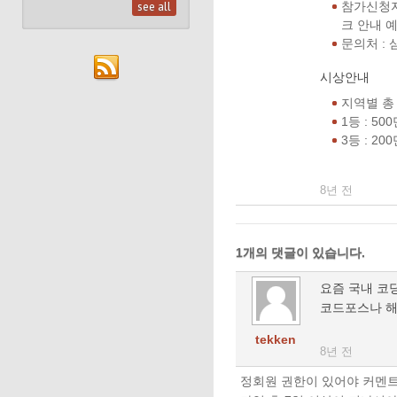
see all
참가신청자
크 안내 예
문의처 : 
시상안내
지역별 총 
1등 : 50
3등 : 20
8년 전
1개의 댓글이 있습니다.
요즘 국내 코
코드포스나 해
tekken
8년 전
정회원 권한이 있어야 커멘트