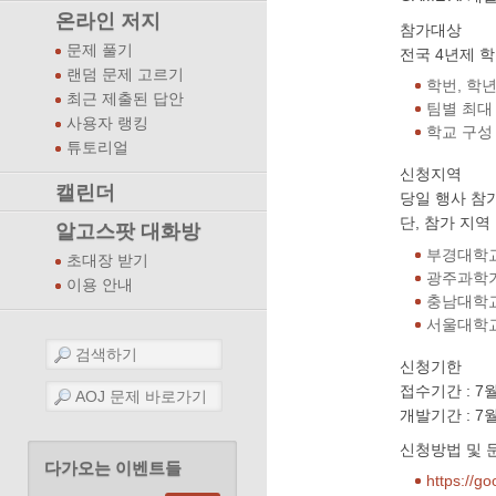
온라인 저지
참가대상
문제 풀기
전국 4년제 학
랜덤 문제 고르기
학번, 학년
최근 제출된 답안
팀별 최대 
사용자 랭킹
학교 구성
튜토리얼
신청지역
캘린더
당일 행사 참
단, 참가 지역
알고스팟 대화방
부경대학교 
초대장 받기
광주과학기술
이용 안내
충남대학교 
서울대학교 
신청기한
접수기간 : 7월
개발기간 : 7월
신청방법 및 
다가오는 이벤트들
https://g