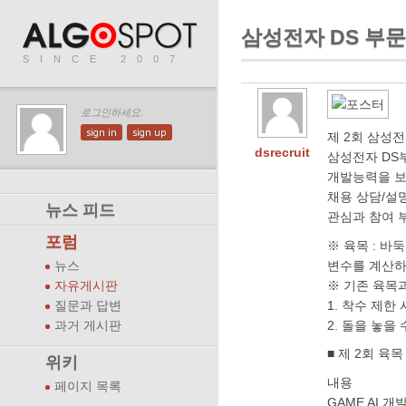
삼성전자 DS 부
SINCE 2007
로그인하세요.
sign in
sign up
제 2회 삼성
dsrecruit
삼성전자 DS
개발능력을 보
채용 상담/설
뉴스 피드
관심과 참여 
포럼
※ 육목 : 바
변수를 계산하
뉴스
※ 기존 육목과
자유게시판
1. 착수 제한
질문과 답변
2. 돌을 놓을
과거 게시판
■ 제 2회 육
위키
내용
페이지 목록
GAME AI 