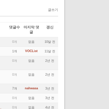
글쓰기
댓글수
마지막 댓
갱신
글
0개
없음
10달 전
VOCList
1개
11달 전
0개
없음
2년 전
0개
없음
2년 전
nahwasa
7개
3년 전
0개
없음
3년 전
_
0개
없음
4년 전