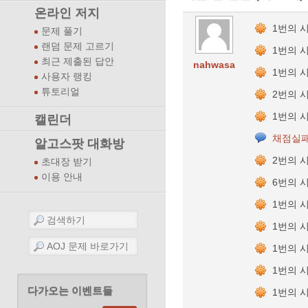
온라인 저지
1번의 
문제 풀기
랜덤 문제 고르기
1번의 
최근 제출된 답안
nahwasa
1번의 
사용자 랭킹
튜토리얼
2번의 
1번의 
캘린더
채점실패
알고스팟 대화방
2번의 
초대장 받기
이용 안내
6번의 
1번의 
1번의 
1번의 
1번의 
다가오는 이벤트들
1번의 