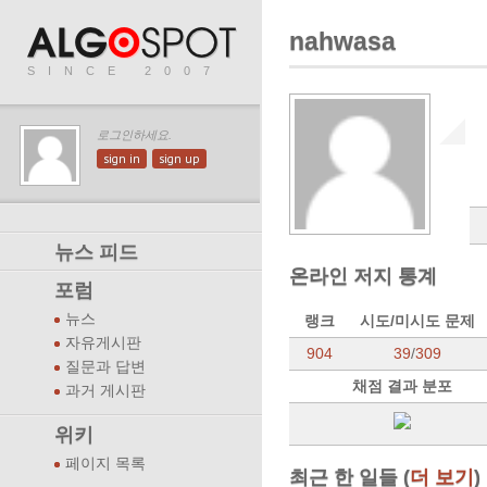
nahwasa
SINCE 2007
로그인하세요.
sign in
sign up
뉴스 피드
온라인 저지 통계
포럼
뉴스
랭크
시도/미시도 문제
자유게시판
904
39
/
309
질문과 답변
채점 결과 분포
과거 게시판
위키
페이지 목록
최근 한 일들 (
더 보기
)