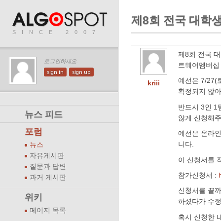
제8회 전국 대학
SINCE 2007
제8회 전국 
로그인하세요.
트웨어멤버십 의
sign in
sign up
예선은 7/27
kriii
확정되지 않아
반드시 3인 1
뉴스 피드
않게 신청해주
포럼
예선은 온라인
니다.
뉴스
자유게시판
이 신청서를 
질문과 답변
참가신청서 :
과거 게시판
신청서를 끝까
위키
하셨다가 수정
페이지 목록
혹시 신청한 