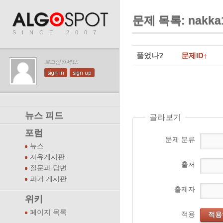
문제 목록: nakka
SINCE 2007
풀었나?
문제ID↑
로그인하세요.
sign in
sign up
뉴스 피드
골라보기
포럼
문제 분류
뉴스
자유게시판
출처
질문과 답변
과거 게시판
출제자
위키
페이지 목록
적용
적용