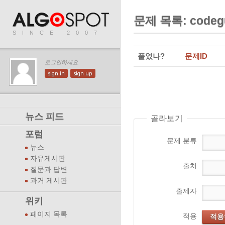
문제 목록: codeg
SINCE 2007
풀었나?
문제ID
로그인하세요.
sign in
sign up
뉴스 피드
골라보기
포럼
문제 분류
뉴스
자유게시판
출처
질문과 답변
과거 게시판
출제자
위키
페이지 목록
적용
적용