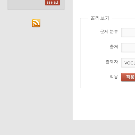
see all
골라보기
문제 분류
출처
출제자
적용
적용