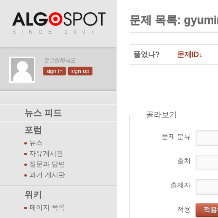
문제 목록: gyumi
SINCE 2007
풀었나?
문제ID↓
로그인하세요.
sign in
sign up
뉴스 피드
골라보기
포럼
문제 분류
뉴스
자유게시판
출처
질문과 답변
과거 게시판
출제자
위키
페이지 목록
적용
적용