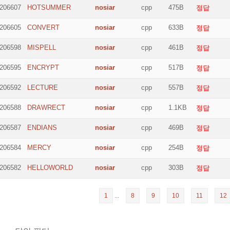
206607
HOTSUMMER
nosiar
cpp
475B
정답
206605
CONVERT
nosiar
cpp
633B
정답
206598
MISPELL
nosiar
cpp
461B
정답
206595
ENCRYPT
nosiar
cpp
517B
정답
206592
LECTURE
nosiar
cpp
557B
정답
206588
DRAWRECT
nosiar
cpp
1.1KB
정답
206587
ENDIANS
nosiar
cpp
469B
정답
206584
MERCY
nosiar
cpp
254B
정답
206582
HELLOWORLD
nosiar
cpp
303B
정답
1
...
8
9
10
11
12