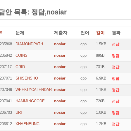
답안 목록: 정답,nosiar
#
문제
제출자
언어
길이
결과
235868
DIAMONDPATH
nosiar
cpp
1.5KB
정답
235842
COINS
nosiar
cpp
895B
정답
207117
GRID
nosiar
cpp
731B
정답
207071
SHISENSHO
nosiar
cpp
6.9KB
정답
207046
WEEKLYCALENDAR
nosiar
cpp
1.1KB
정답
207041
HAMMINGCODE
nosiar
cpp
726B
정답
206703
URI
nosiar
cpp
1.0KB
정답
206612
XHAENEUNG
nosiar
cpp
1.2KB
정답