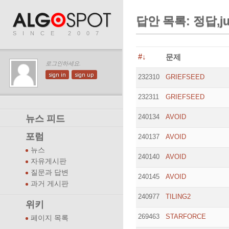
답안 목록: 정답,ju
SINCE 2007
#↓
문제
로그인하세요.
sign in
sign up
232310
GRIEFSEED
232311
GRIEFSEED
240134
AVOID
뉴스 피드
포럼
240137
AVOID
뉴스
240140
AVOID
자유게시판
질문과 답변
240145
AVOID
과거 게시판
240977
TILING2
위키
269463
STARFORCE
페이지 목록