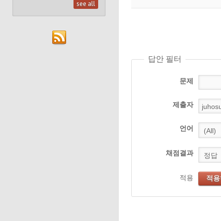
see all
답안 필터
문제
제출자
언어
채점결과
적용
적용