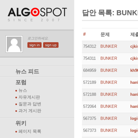
답안 목록: BUNK
SINCE 2007
#
문제
제
로그인하세요.
sign in
sign up
754312
BUNKER
cjki
754311
BUNKER
cjki
684959
BUNKER
kh9
뉴스 피드
포럼
572189
BUNKER
han
뉴스
572188
BUNKER
han
자유게시판
질문과 답변
572064
BUNKER
han
과거 게시판
567375
BUNKER
logi
위키
567373
BUNKER
logi
페이지 목록