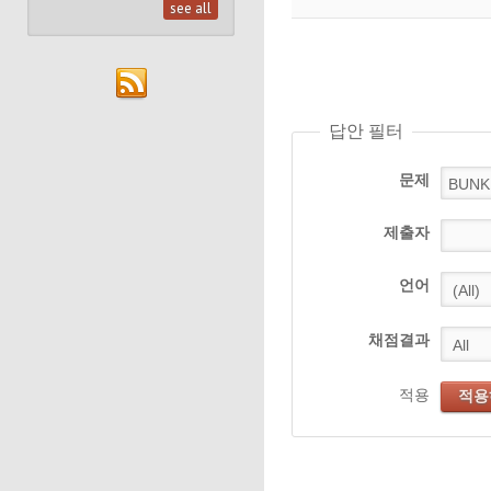
see all
답안 필터
문제
제출자
언어
채점결과
적용
적용