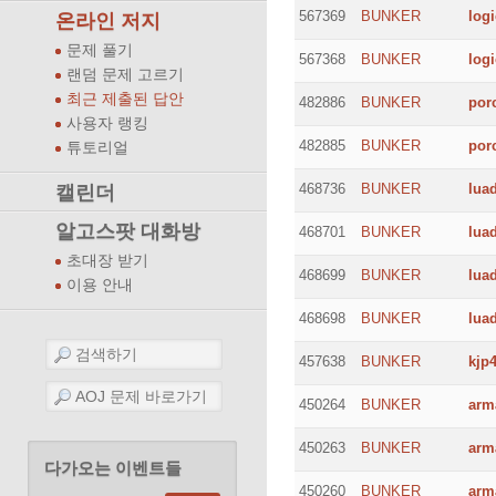
567369
BUNKER
logi
온라인 저지
문제 풀기
567368
BUNKER
logi
랜덤 문제 고르기
최근 제출된 답안
482886
BUNKER
por
사용자 랭킹
482885
BUNKER
por
튜토리얼
468736
BUNKER
luad
캘린더
알고스팟 대화방
468701
BUNKER
luad
초대장 받기
468699
BUNKER
luad
이용 안내
468698
BUNKER
luad
457638
BUNKER
kjp
450264
BUNKER
arm
450263
BUNKER
arm
다가오는 이벤트들
450260
BUNKER
arm