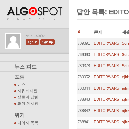
답안 목록: EDIT
SINCE 2007
#
문제
제
로그인하세요.
sign in
sign up
789391
EDITORWARS
Sci
789390
EDITORWARS
Sci
789378
EDITORWARS
Sci
뉴스 피드
포럼
789052
EDITORWARS
cjki
뉴스
788844
EDITORWARS
sjh
자유게시판
질문과 답변
788843
EDITORWARS
sjh
과거 게시판
788842
EDITORWARS
sjh
위키
788841
EDITORWARS
sjh
페이지 목록