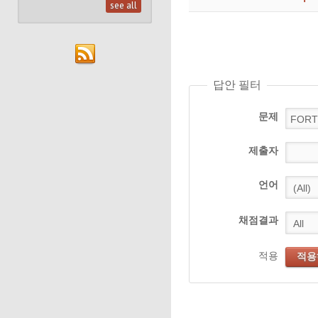
see all
답안 필터
문제
제출자
언어
채점결과
적용
적용