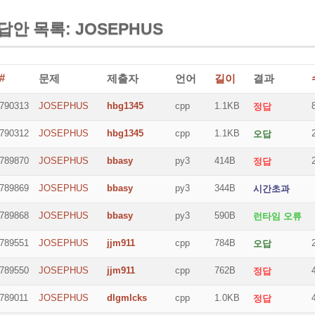
답안 목록: JOSEPHUS
#
문제
제출자
언어
길이
결과
790313
JOSEPHUS
hbg1345
cpp
1.1KB
정답
790312
JOSEPHUS
hbg1345
cpp
1.1KB
오답
789870
JOSEPHUS
bbasy
py3
414B
정답
789869
JOSEPHUS
bbasy
py3
344B
시간초과
789868
JOSEPHUS
bbasy
py3
590B
런타임 오류
789551
JOSEPHUS
jjm911
cpp
784B
오답
789550
JOSEPHUS
jjm911
cpp
762B
정답
789011
JOSEPHUS
dlgmlcks
cpp
1.0KB
정답