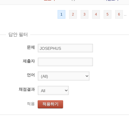
1
2
3
4
5
6
...
답안 필터
문제
제출자
언어
채점결과
적용
적용하기