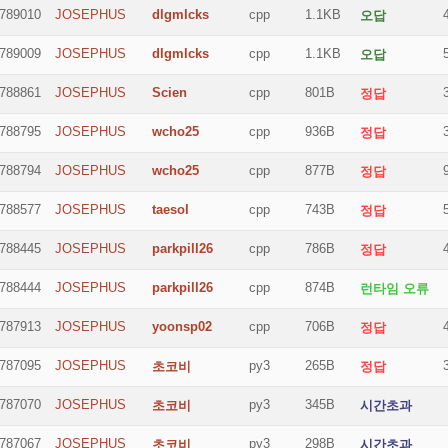
789010
JOSEPHUS
dlgmlcks
cpp
1.1KB
오답
789009
JOSEPHUS
dlgmlcks
cpp
1.1KB
오답
788861
JOSEPHUS
Scien
cpp
801B
정답
788795
JOSEPHUS
wcho25
cpp
936B
정답
788794
JOSEPHUS
wcho25
cpp
877B
정답
788577
JOSEPHUS
taesol
cpp
743B
정답
788445
JOSEPHUS
parkpill26
cpp
786B
정답
788444
JOSEPHUS
parkpill26
cpp
874B
런타임 오류
787913
JOSEPHUS
yoonsp02
cpp
706B
정답
787095
JOSEPHUS
py3
265B
초코비
정답
787070
JOSEPHUS
py3
345B
초코비
시간초과
787067
JOSEPHUS
py3
298B
초코비
시간초과