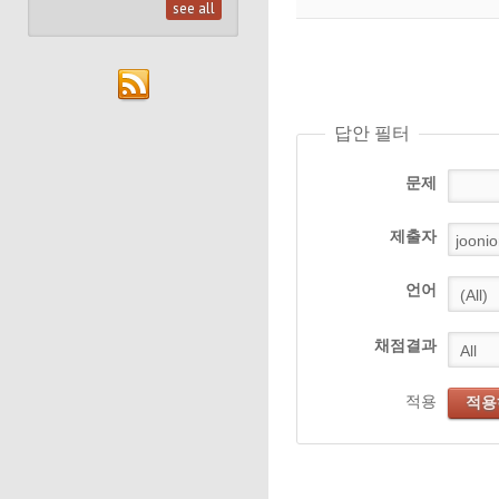
see all
답안 필터
문제
제출자
언어
채점결과
적용
적용