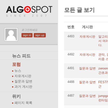
모든 글 보기
SINCE 2007
번호
게시판
로그인하세요.
sign in
sign up
4493
자유게시판
알고리
서 여
다.
4492
자유게시판
관악, 
뉴스 피드
리즘 스
포럼
4491
질문과 답변
zero
뉴스
간초과
자유게시판
질문과 답변
4488
질문과 답변
FEST
근
과거 게시판
4487
위키
질문과 답변
jump
런타임
페이지 목록