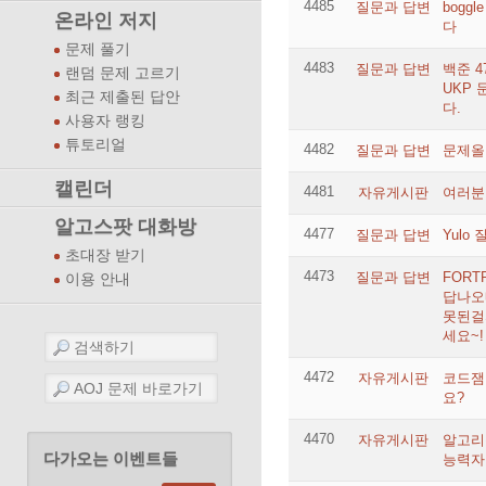
4485
질문과 답변
bogg
온라인 저지
다
문제 풀기
4483
질문과 답변
백준 4
랜덤 문제 고르기
UKP
최근 제출된 답안
다.
사용자 랭킹
튜토리얼
4482
질문과 답변
문제올
캘린더
4481
자유게시판
여러분.
알고스팟 대화방
4477
질문과 답변
Yulo
초대장 받기
4473
질문과 답변
FORT
이용 안내
답나오
못된걸
세요~!
4472
자유게시판
코드잼
요?
4470
자유게시판
알고리
다가오는 이벤트들
능력자