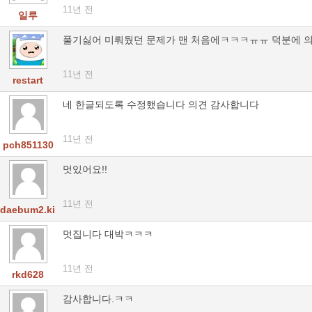
11년 전
일루
풀기싫어 미뤄뒀던 문제가 맨 처음에ㅋㅋㅋㅠㅠ 덕분에 
11년 전
restart
네 한글되도록 수정했습니다 의견 감사합니다
11년 전
pch851130
멋있어요!!
11년 전
daebum2.kim
멋집니다 대박ㅋㅋㅋ
11년 전
rkd628
감사합니다.ㅋㅋ