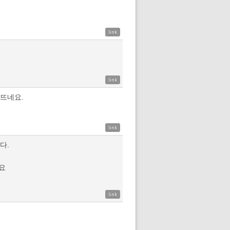
link
link
 뜨네요.
link
다.
와요
link