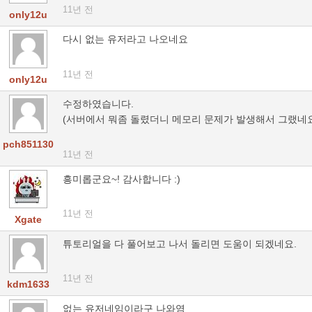
11년 전
only12u
다시 없는 유저라고 나오네요
11년 전
only12u
수정하였습니다.
(서버에서 뭐좀 돌렸더니 메모리 문제가 발생해서 그랬네요
pch851130
11년 전
흥미롭군요~! 감사합니다 :)
11년 전
Xgate
튜토리얼을 다 풀어보고 나서 돌리면 도움이 되겠네요.
11년 전
kdm1633
없는 유저네임이라구 나와염