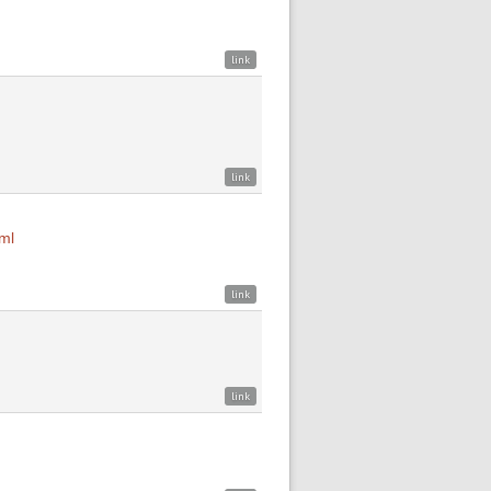
link
link
ml
link
link