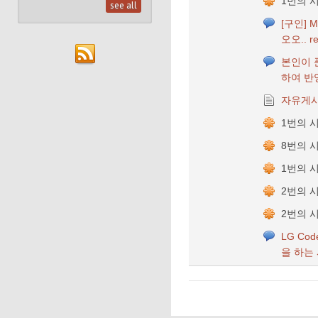
1번의 
see all
[구인] 
오오.. re
본인이 푼
하여 반
자유게
1번의 
8번의 
1번의 
2번의 
2번의 
LG Code
을 하는