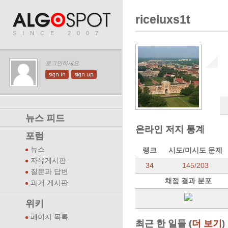
riceluxs1t
SINCE 2007
로그인하세요.
sign in
sign up
뉴스 피드
온라인 저지 통계
포럼
뉴스
랭크
시도/미시도 문제
자유게시판
34
145
/
203
질문과 답변
채점 결과 분포
과거 게시판
위키
페이지 목록
최근 한 일들 (
더 보기
)