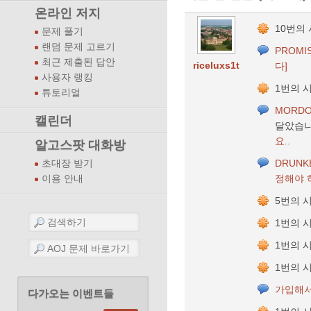
온라인 저지
10번의
문제 풀기
랜덤 문제 고르기
PROMI
최근 제출된 답안
riceluxs1t
다]
사용자 랭킹
1번의 
튜토리얼
MORDO
캘린더
달았습니
요..
알고스팟 대화방
DRUN
초대장 받기
정해야 
이용 안내
5번의 
1번의 
1번의 
1번의 
가입해서
다가오는 이벤트들