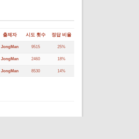
출제자
시도 횟수
정답 비율
JongMan
9515
25%
JongMan
2460
18%
JongMan
8530
14%