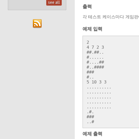
see all
출력
각 테스트 케이스마다 게임판에
예제 입력
2

4 7 2 3

##.##..

#......

#....##

#..####

###

#..

5 10 3 3

..........

..........

..........

..........

..........

.#.

###

..#
예제 출력