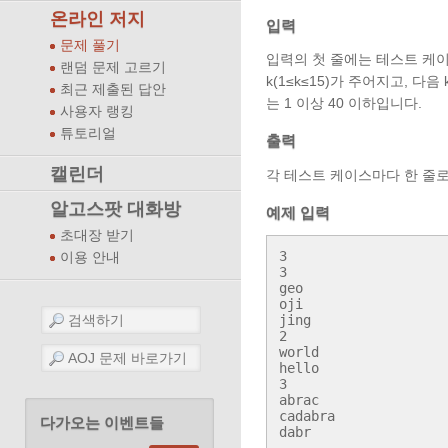
온라인 저지
입력
문제 풀기
입력의 첫 줄에는 테스트 케이
랜덤 문제 고르기
k(1≤k≤15)가 주어지고, 
최근 제출된 답안
는 1 이상 40 이하입니다.
사용자 랭킹
튜토리얼
출력
캘린더
각 테스트 케이스마다 한 줄로
알고스팟 대화방
예제 입력
초대장 받기
3

이용 안내
3

geo

oji

jing

2

world

hello

3

abrac

cadabra

다가오는 이벤트들
dabr