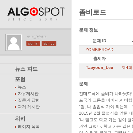
좀비로드
SINCE 2007
문제 정보
로그인하세요.
문제 ID
sign in
sign up
ZOMBIEROAD
출제자
Taeyoon_Lee
제4회
뉴스 피드
포럼
문제
뉴스
전대프국에 좀비가 나타났다!!!
자유게시판
프국의 교통을 마비시켜 버렸
질문과 답변
"헐, 나 졸업식 가야 되는데...?
과거 게시판
2015년 2월 졸업식을 앞둔
위키
'나 말고도 학교 가는 길이 
과연 그랬다. 학교 가는 길은
페이지 목록
릴 수 없게 되었다. 그래서 