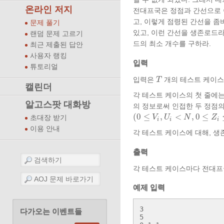
온라인 저지
전대프국은 정점과 간선으로 
고, 이렇게 점령된 간선을 
문제 풀기
있고, 이런 간선을 생존로드라
랜덤 문제 고르기
드의 최소 개수를 구하라.
최근 제출된 답안
사용자 랭킹
입력
튜토리얼
입력은
개의 테스트 케이스
T
캘린더
각 테스트 케이스의 첫 줄에
알고스팟 대화방
의 정보로써 인접한 두 정점
(
0
≤
,
<
,
0
≤
V
U
N
Z
초대장 받기
i
i
i
이용 안내
각 테스트 케이스에 대해, 생
출력
각 테스트 케이스마다 전대프
예제 입력
3

다가오는 이벤트들
5
