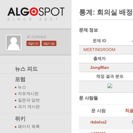
통계: 회의실 배정
SINCE 2007
문제 정보
로그인하세요.
문제 ID
sign in
sign up
MEETINGROOM
출제자
JongMan
뉴스 피드
채점 결과 분포
포럼
뉴스
자유게시판
푼 사람들
질문과 답변
과거 게시판
푼 사람
처음
위키
rkdwlss2
페이지 목록