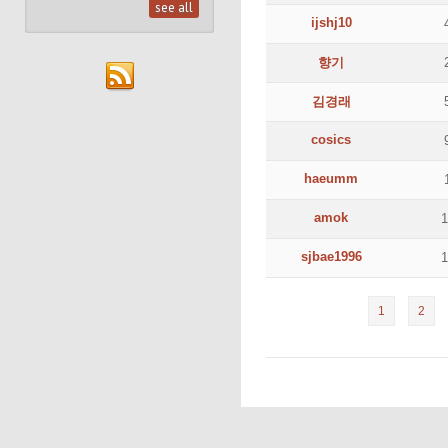
see all
ijshj10
향기
김경래
cosics
haeumm
amok
sjbae1996
1
2