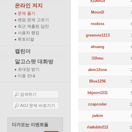
k106419
온라인 저지
MoonD
문제 풀기
랜덤 문제 고르기
rookiss
최근 제출된 답안
사용자 랭킹
greenvie1213
튜토리얼
ahuang
캘린더
l10veu
알고스팟 대화방
초대장 받기
abm12one
이용 안내
Blue1256
bkjeon1211
zzapcoder
jwkim
다가오는 이벤트들
rlatkddn212