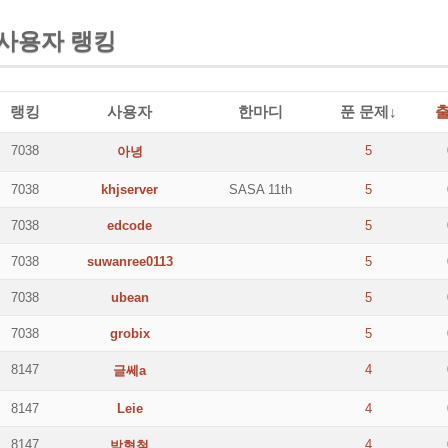
사용자 랭킹
랭킹
사용자
한마디
푼 문제↓
7038
5
아녕
7038
khjserver
SASA 11th
5
7038
edcode
5
7038
suwanree0113
5
7038
ubean
5
7038
grobix
5
8147
4
글쎄a
8147
Leie
4
8147
4
박형철