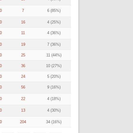
0
7
6 (85%)
0
16
4 (25%)
0
11
4 (36%)
0
19
7 (36%)
0
25
11 (44%)
0
36
10 (27%)
0
24
5 (20%)
0
56
9 (16%)
0
22
4 (18%)
0
13
4 (30%)
0
204
34 (16%)