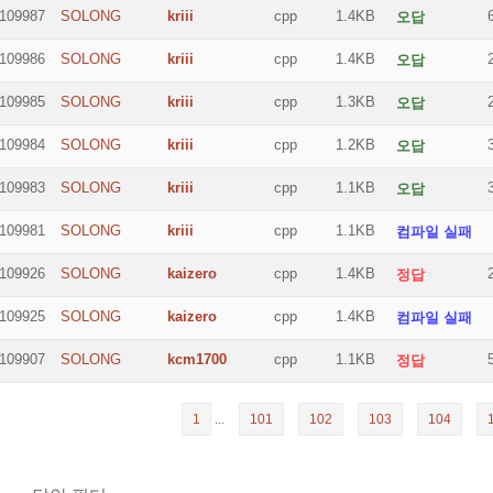
109987
SOLONG
kriii
cpp
1.4KB
오답
109986
SOLONG
kriii
cpp
1.4KB
오답
109985
SOLONG
kriii
cpp
1.3KB
오답
109984
SOLONG
kriii
cpp
1.2KB
오답
109983
SOLONG
kriii
cpp
1.1KB
오답
109981
SOLONG
kriii
cpp
1.1KB
컴파일 실패
109926
SOLONG
kaizero
cpp
1.4KB
정답
109925
SOLONG
kaizero
cpp
1.4KB
컴파일 실패
109907
SOLONG
kcm1700
cpp
1.1KB
정답
1
...
101
102
103
104