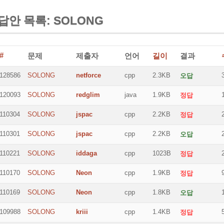
답안 목록: SOLONG
#
문제
제출자
언어
길이
결과
128586
SOLONG
netforce
cpp
2.3KB
오답
120093
SOLONG
redglim
java
1.9KB
정답
110304
SOLONG
jspac
cpp
2.2KB
정답
110301
SOLONG
jspac
cpp
2.2KB
오답
110221
SOLONG
iddaga
cpp
1023B
정답
110170
SOLONG
Neon
cpp
1.9KB
정답
110169
SOLONG
Neon
cpp
1.8KB
오답
109988
SOLONG
kriii
cpp
1.4KB
정답