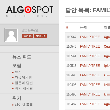
답안 목록: FAMIL
SINCE 2007
#
문제
제
로그인하세요.
sign in
sign up
110547
FAMILYTREE
Xga
110546
FAMILYTREE
Xga
110541
FAMILYTREE
Xga
뉴스 피드
포럼
110515
FAMILYTREE
ipk
뉴스
110496
FAMILYTREE
kriii
자유게시판
질문과 답변
110495
FAMILYTREE
kriii
과거 게시판
110493
FAMILYTREE
kriii
위키
110487
FAMILYTREE
Xga
페이지 목록