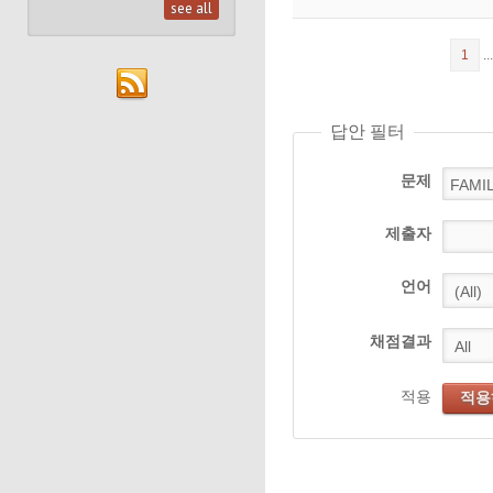
see all
1
..
답안 필터
문제
제출자
언어
채점결과
적용
적용