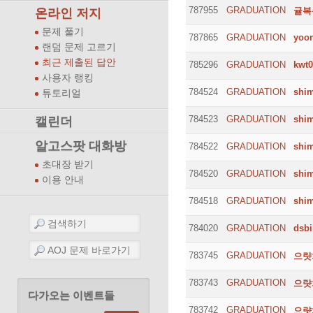
787955
GRADUATION
귤복
온라인 저지
문제 풀기
787865
GRADUATION
yoo
랜덤 문제 고르기
최근 제출된 답안
785296
GRADUATION
kwt0
사용자 랭킹
784524
GRADUATION
shi
튜토리얼
784523
GRADUATION
shi
캘린더
알고스팟 대화방
784522
GRADUATION
shi
초대장 받기
784520
GRADUATION
shi
이용 안내
784518
GRADUATION
shi
784020
GRADUATION
dsbi
783745
GRADUATION
으럇
783743
GRADUATION
으럇
다가오는 이벤트들
783742
GRADUATION
으럇