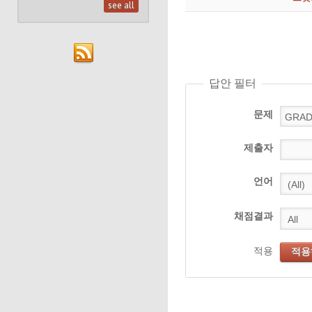
see all
답안 필터
문제
제출자
언어
채점결과
적용
적용