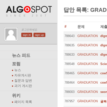
답안 목록: GRAD
SINCE 2007
#
문제
제
로그인하세요.
sign in
sign up
788643
GRADUATION
dlg
788635
GRADUATION
dlg
788633
GRADUATION
dlg
뉴스 피드
포럼
788548
GRADUATION
Scie
뉴스
788465
GRADUATION
csw
자유게시판
질문과 답변
788464
GRADUATION
csw
과거 게시판
788003
GRADUATION
seo
위키
787957
GRADUATION
귤복
페이지 목록