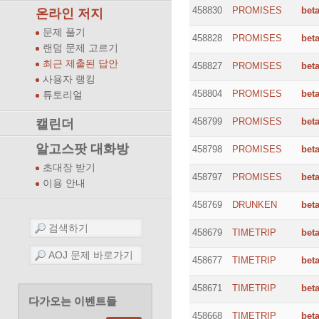
458830
PROMISES
bet
온라인 저지
문제 풀기
458828
PROMISES
bet
랜덤 문제 고르기
최근 제출된 답안
458827
PROMISES
bet
사용자 랭킹
458804
PROMISES
bet
튜토리얼
458799
PROMISES
bet
캘린더
알고스팟 대화방
458798
PROMISES
bet
초대장 받기
458797
PROMISES
bet
이용 안내
458769
DRUNKEN
bet
458679
TIMETRIP
bet
458677
TIMETRIP
bet
458671
TIMETRIP
bet
다가오는 이벤트들
458668
TIMETRIP
bet