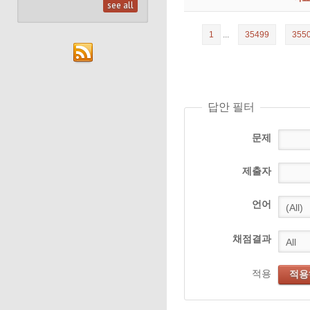
see all
1
...
35499
355
답안 필터
문제
제출자
언어
채점결과
적용
적용