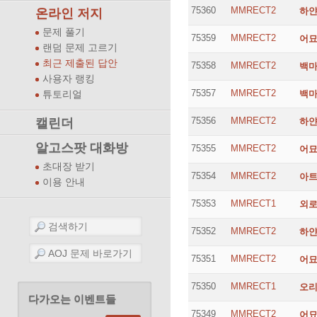
75360
MMRECT2
하
온라인 저지
문제 풀기
75359
MMRECT2
어
랜덤 문제 고르기
최근 제출된 답안
75358
MMRECT2
백
사용자 랭킹
75357
MMRECT2
백
튜토리얼
75356
MMRECT2
캘린더
하
알고스팟 대화방
75355
MMRECT2
어
초대장 받기
75354
MMRECT2
아
이용 안내
75353
MMRECT1
외
75352
MMRECT2
하
75351
MMRECT2
어
75350
MMRECT1
오
다가오는 이벤트들
75349
MMRECT2
어