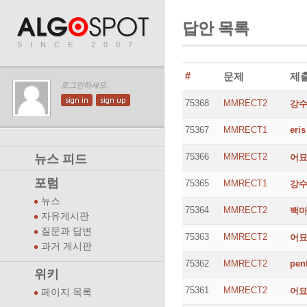
답안 목록
SINCE 2007
#
문제
제
로그인하세요.
sign in
sign up
75368
MMRECT2
강
75367
MMRECT1
eris
75366
MMRECT2
뉴스 피드
어
포럼
75365
MMRECT1
강
뉴스
75364
MMRECT2
백
자유게시판
질문과 답변
75363
MMRECT2
어
과거 게시판
75362
MMRECT2
pen
위키
75361
MMRECT2
어
페이지 목록