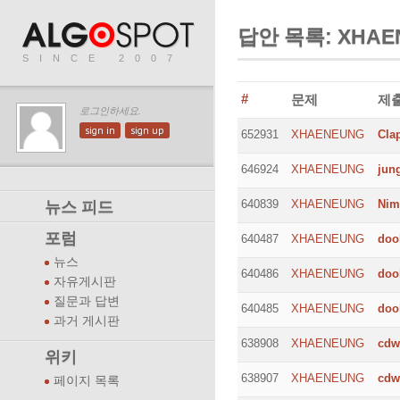
답안 목록: XHAE
SINCE 2007
#
문제
제
로그인하세요.
sign in
sign up
652931
XHAENEUNG
Cla
646924
XHAENEUNG
jun
640839
XHAENEUNG
Nim
뉴스 피드
포럼
640487
XHAENEUNG
doo
뉴스
640486
XHAENEUNG
doo
자유게시판
질문과 답변
640485
XHAENEUNG
doo
과거 게시판
638908
XHAENEUNG
cdw
위키
638907
XHAENEUNG
cdw
페이지 목록