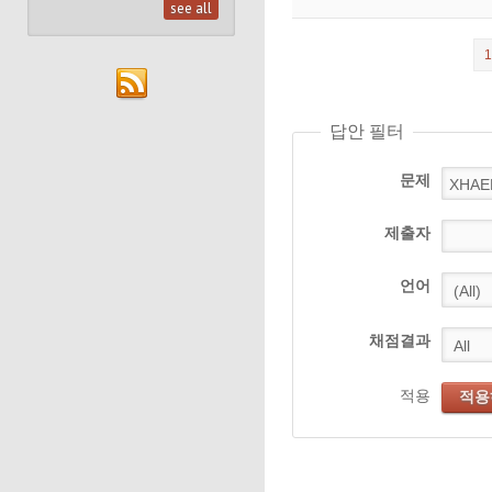
see all
1
답안 필터
문제
제출자
언어
채점결과
적용
적용