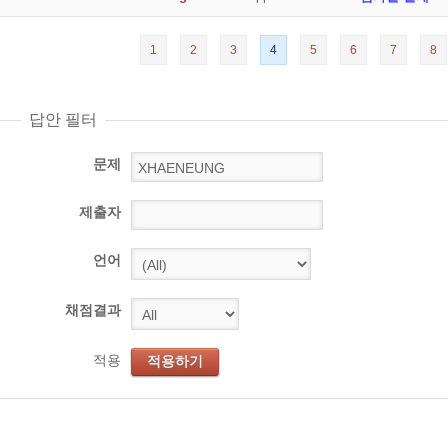
1
2
3
4
5
6
7
8
답안 필터
문제
제출자
언어
채점결과
적용
적용하기