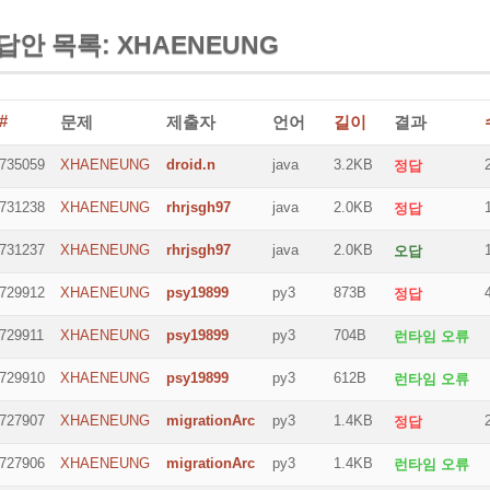
답안 목록: XHAENEUNG
#
문제
제출자
언어
길이
결과
735059
XHAENEUNG
droid.n
java
3.2KB
정답
731238
XHAENEUNG
rhrjsgh97
java
2.0KB
정답
731237
XHAENEUNG
rhrjsgh97
java
2.0KB
오답
729912
XHAENEUNG
psy19899
py3
873B
정답
729911
XHAENEUNG
psy19899
py3
704B
런타임 오류
729910
XHAENEUNG
psy19899
py3
612B
런타임 오류
727907
XHAENEUNG
migrationArc
py3
1.4KB
정답
727906
XHAENEUNG
migrationArc
py3
1.4KB
런타임 오류