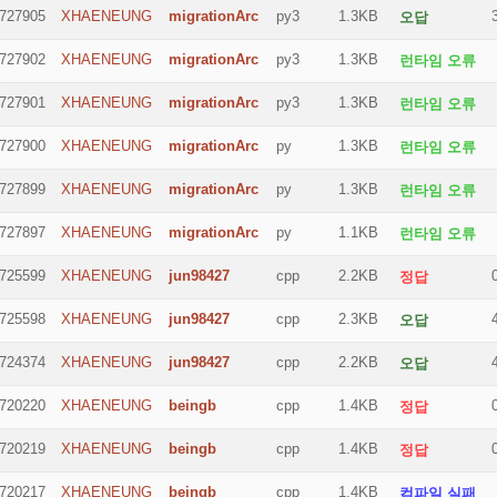
727905
XHAENEUNG
migrationArc
py3
1.3KB
오답
727902
XHAENEUNG
migrationArc
py3
1.3KB
런타임 오류
727901
XHAENEUNG
migrationArc
py3
1.3KB
런타임 오류
727900
XHAENEUNG
migrationArc
py
1.3KB
런타임 오류
727899
XHAENEUNG
migrationArc
py
1.3KB
런타임 오류
727897
XHAENEUNG
migrationArc
py
1.1KB
런타임 오류
725599
XHAENEUNG
jun98427
cpp
2.2KB
정답
725598
XHAENEUNG
jun98427
cpp
2.3KB
오답
724374
XHAENEUNG
jun98427
cpp
2.2KB
오답
720220
XHAENEUNG
beingb
cpp
1.4KB
정답
720219
XHAENEUNG
beingb
cpp
1.4KB
정답
720217
XHAENEUNG
beingb
cpp
1.4KB
컴파일 실패