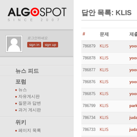
답안 목록: KLIS
SINCE 2007
#
문제
제
로그인하세요.
sign in
sign up
786879
KLIS
yoo
786878
KLIS
yoo
786877
KLIS
yoo
뉴스 피드
포럼
786876
KLIS
yoo
뉴스
786875
KLIS
yoo
자유게시판
질문과 답변
786799
KLIS
park
과거 게시판
786734
KLIS
jud
위키
786733
KLIS
jud
페이지 목록