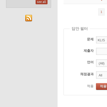
see all
1
답안 필터
문제
제출자
언어
채점결과
적용
적용