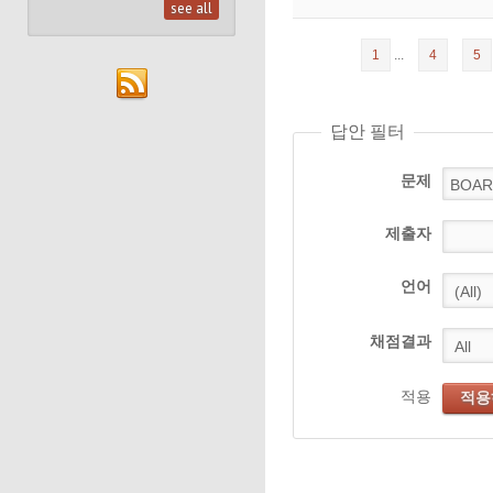
see all
1
...
4
5
답안 필터
문제
제출자
언어
채점결과
적용
적용