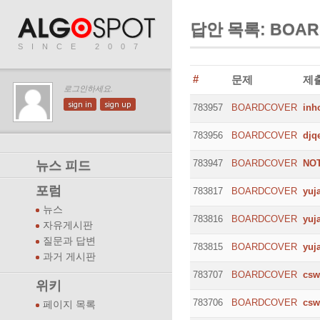
답안 목록: BOAR
SINCE 2007
#
문제
제
로그인하세요.
sign in
sign up
783957
BOARDCOVER
inh
783956
BOARDCOVER
djq
783947
BOARDCOVER
NO
뉴스 피드
포럼
783817
BOARDCOVER
yuj
뉴스
783816
BOARDCOVER
yuj
자유게시판
질문과 답변
783815
BOARDCOVER
yuj
과거 게시판
783707
BOARDCOVER
csw
위키
783706
BOARDCOVER
csw
페이지 목록