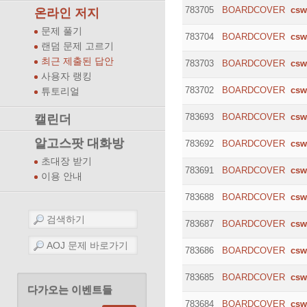
783705
BOARDCOVER
csw
온라인 저지
문제 풀기
783704
BOARDCOVER
csw
랜덤 문제 고르기
최근 제출된 답안
783703
BOARDCOVER
csw
사용자 랭킹
783702
BOARDCOVER
csw
튜토리얼
783693
BOARDCOVER
csw
캘린더
알고스팟 대화방
783692
BOARDCOVER
csw
초대장 받기
783691
BOARDCOVER
csw
이용 안내
783688
BOARDCOVER
csw
783687
BOARDCOVER
csw
783686
BOARDCOVER
csw
783685
BOARDCOVER
csw
다가오는 이벤트들
783684
BOARDCOVER
csw