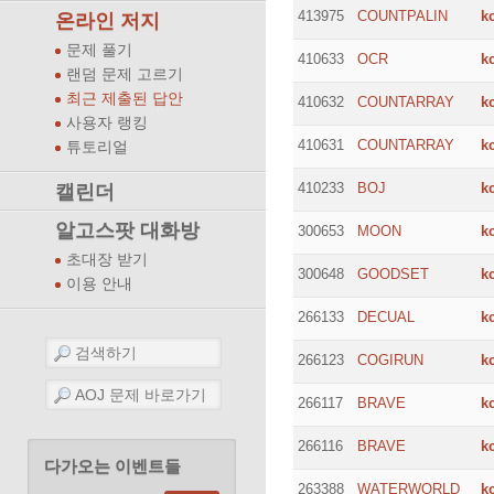
413975
COUNTPALIN
k
온라인 저지
문제 풀기
410633
OCR
k
랜덤 문제 고르기
최근 제출된 답안
410632
COUNTARRAY
k
사용자 랭킹
410631
COUNTARRAY
k
튜토리얼
410233
BOJ
k
캘린더
알고스팟 대화방
300653
MOON
k
초대장 받기
300648
GOODSET
k
이용 안내
266133
DECUAL
k
266123
COGIRUN
k
266117
BRAVE
k
266116
BRAVE
k
다가오는 이벤트들
263388
WATERWORLD
k