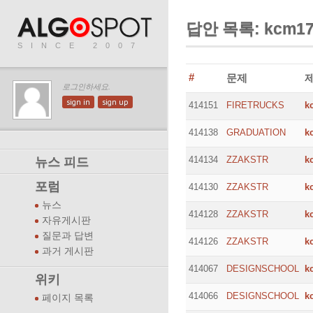
답안 목록: kcm17
SINCE 2007
#
문제
로그인하세요.
sign in
sign up
414151
FIRETRUCKS
k
414138
GRADUATION
k
414134
ZZAKSTR
k
뉴스 피드
포럼
414130
ZZAKSTR
k
뉴스
414128
ZZAKSTR
k
자유게시판
질문과 답변
414126
ZZAKSTR
k
과거 게시판
414067
DESIGNSCHOOL
k
위키
414066
DESIGNSCHOOL
k
페이지 목록