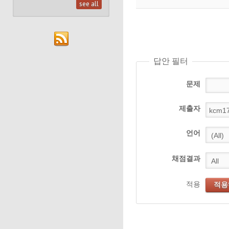
see all
답안 필터
문제
제출자
언어
채점결과
적용
적용