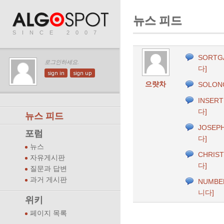
뉴스 피드
SINCE 2007
SORTG
로그인하세요.
다]
sign in
sign up
으럇차
SOLON
INSERT
다]
뉴스 피드
JOSEP
포럼
다]
뉴스
CHRIS
자유게시판
다]
질문과 답변
과거 게시판
NUMBE
니다]
위키
페이지 목록