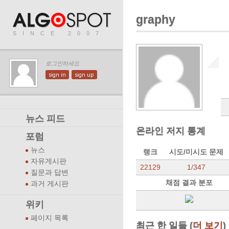
graphy
SINCE 2007
로그인하세요.
sign in
sign up
뉴스 피드
온라인 저지 통계
포럼
뉴스
랭크
시도/미시도 문제
자유게시판
22129
1
/
347
질문과 답변
채점 결과 분포
과거 게시판
위키
페이지 목록
최근 한 일들 (
더 보기
)