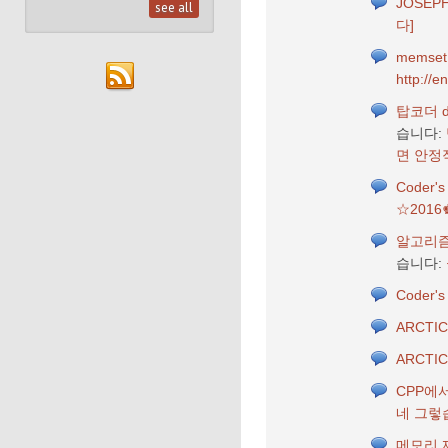
JOSEP
see all
다]
memse
http://e
탑코더 d
습니다:
면 안정적
Coder's
☆201
알고리즘
습니다:
Coder's
ARCTIC
ARCTIC
CPP에서
네 그렇습니
메모리 