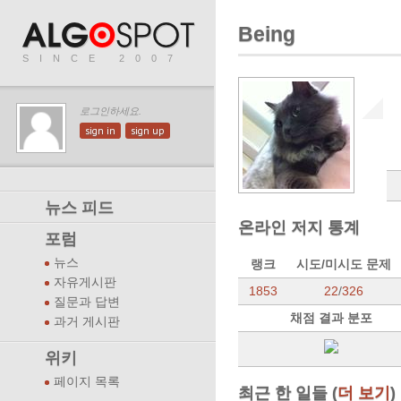
Being
SINCE 2007
로그인하세요.
sign in
sign up
뉴스 피드
온라인 저지 통계
포럼
뉴스
랭크
시도/미시도 문제
자유게시판
1853
22
/
326
질문과 답변
채점 결과 분포
과거 게시판
위키
페이지 목록
최근 한 일들 (
더 보기
)