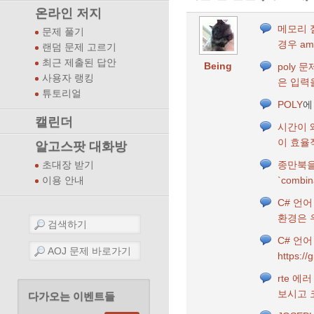
온라인 저지
메모리 절
문제 풀기
경우 amo
랜덤 문제 고르기
최근 제출된 답안
Being
poly 
사용자 랭킹
은 입력
튜토리얼
POLY
에
캘린더
시간이 
이 효율
알고스팟 대화방
종만북을
초대장 받기
`comb
이용 안내
C# 언어
환경은 우
C# 언어
https:
rte 에
보시고 
다가오는 이벤트들