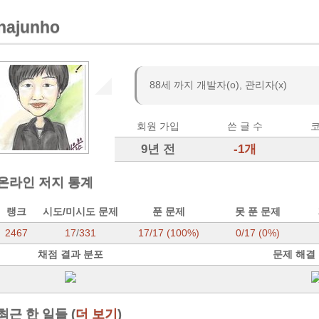
hajunho
88세 까지 개발자(o), 관리자(x)
회원 가입
쓴 글 수
코
9년 전
-1개
온라인 저지 통계
랭크
시도/미시도 문제
푼 문제
못 푼 문제
2467
17
/
331
17/17 (100%)
0/17 (0%)
채점 결과 분포
문제 해결
최근 한 일들 (
더 보기
)