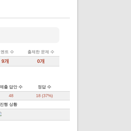
멘트 수
출제한 문제 수
9개
0개
제출 답안 수
정답 수
48
18 (37%)
 진행 상황