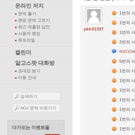
온라인 저지
1번의 
문제 풀기
랜덤 문제 고르기
1번의 
최근 제출된 답안
pkh31337
1번의 
사용자 랭킹
튜토리얼
2번의 
RATIO
캘린더
5번의 
알고스팟 대화방
1번의 
초대장 받기
이용 안내
1번의 
1번의 
1번의 
1번의 
1번의 
다가오는 이벤트들
1번의 