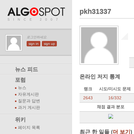
pkh31337
SINCE 2007
로그인하세요.
sign in
sign up
뉴스 피드
온라인 저지 통계
포럼
뉴스
랭크
시도/미시도 문제
자유게시판
2643
16
/
332
질문과 답변
채점 결과 분포
과거 게시판
위키
페이지 목록
최근 한 일들 (
더 보기
)