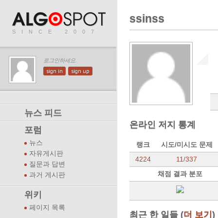
ssinss
SINCE 2007
로그인하세요.
sign in
sign up
뉴스 피드
온라인 저지 통계
포럼
뉴스
랭크
시도/미시도 문제
자유게시판
4224
11
/
337
질문과 답변
채점 결과 분포
과거 게시판
위키
페이지 목록
최근 한 일들 (
더 보기
)