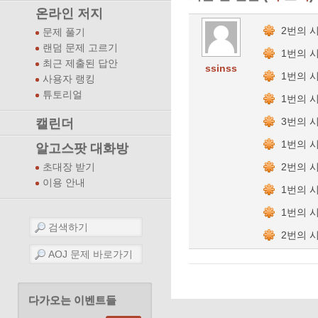
온라인 저지
2번의 
문제 풀기
랜덤 문제 고르기
1번의 
최근 제출된 답안
ssinss
1번의 
사용자 랭킹
튜토리얼
1번의 
3번의 
캘린더
1번의 
알고스팟 대화방
2번의 
초대장 받기
이용 안내
1번의 
1번의 
2번의 
다가오는 이벤트들