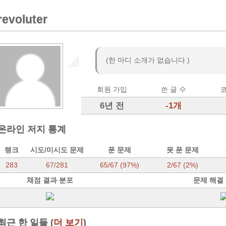
revoluter
(한 마디 소개가 없습니다.)
회원 가입
쓴 글 수
코
6년 전
-1개
온라인 저지 통계
랭크
시도/미시도 문제
푼 문제
못 푼 문제
283
67
/
281
65/67 (97%)
2/67 (2%)
채점 결과 분포
문제 해결
최근 한 일들 (
더 보기
)