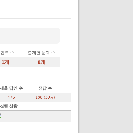
멘트 수
출제한 문제 수
1개
0개
제출 답안 수
정답 수
475
188 (39%)
 진행 상황