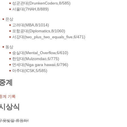
성균관대(DrunkenCoders,8/585)
서울대(7HAH,8/889)
은상
고려대(MBA,8/1014)
포항공대(Diplomatics,8/1060)
서강대(two_plus_two_equals_five,6/471)
동상
숭실대(Mental_Overflow,6/610)
한양대(Mulzomdao,6/775)
연세대(Niga gara hawaii,6/796)
아주대(ICSK,5/585)
중계
중계 기록
시상식
우윳빛깔 류원하!