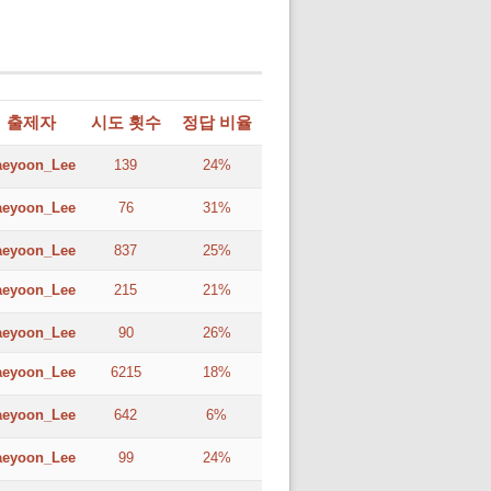
출제자
시도 횟수
정답 비율
aeyoon_Lee
139
24%
aeyoon_Lee
76
31%
aeyoon_Lee
837
25%
aeyoon_Lee
215
21%
aeyoon_Lee
90
26%
aeyoon_Lee
6215
18%
aeyoon_Lee
642
6%
aeyoon_Lee
99
24%