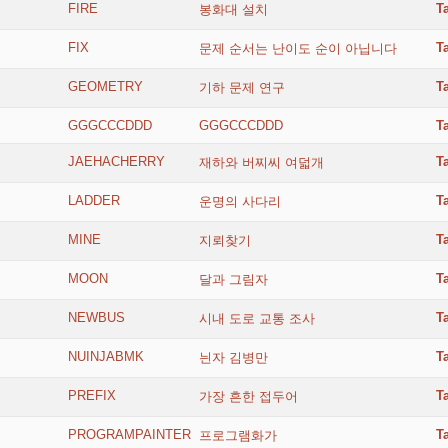
FIRE
T
봉화대 설치
FIX
T
문제 순서는 난이도 순이 아닙니다
GEOMETRY
T
기하 문제 연구
GGGCCCDDD
GGGCCCDDD
T
JAEHACHERRY
T
재하와 버찌씨 여덟개
LADDER
T
운명의 사다리
MINE
T
지뢰찾기
MOON
T
달과 그림자
NEWBUS
T
시내 도로 교통 조사
NUINJABMK
T
늰자 김병만
PREFIX
T
가장 흔한 접두어
PROGRAMPAINTER
T
프로그램화가