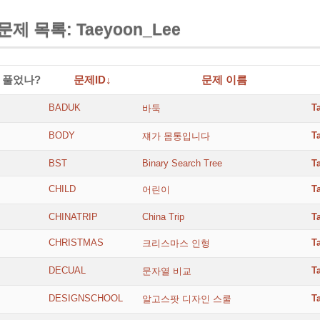
문제 목록: Taeyoon_Lee
풀었나?
문제ID↓
문제 이름
BADUK
T
바둑
BODY
T
쟤가 몸통입니다
BST
Binary Search Tree
T
CHILD
T
어린이
CHINATRIP
China Trip
T
CHRISTMAS
T
크리스마스 인형
DECUAL
T
문자열 비교
DESIGNSCHOOL
T
알고스팟 디자인 스쿨