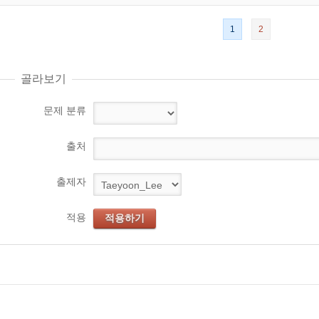
1
2
골라보기
문제 분류
출처
출제자
적용
적용하기