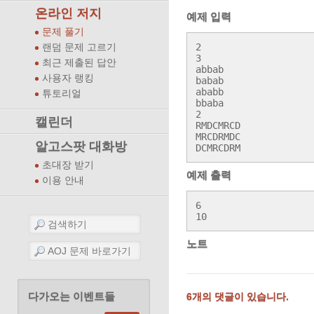
온라인 저지
예제 입력
문제 풀기
2

랜덤 문제 고르기
3

최근 제출된 답안
abbab

사용자 랭킹
babab

ababb

튜토리얼
bbaba

2

캘린더
RMDCMRCD

MRCDRMDC

알고스팟 대화방
DCMRCDRM
초대장 받기
예제 출력
이용 안내
6

10
노트
다가오는 이벤트들
6개의 댓글이 있습니다.