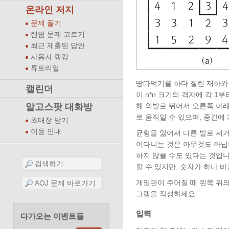
온라인 저지
문제 풀기
랜덤 문제 고르기
최근 제출된 답안
사용자 랭킹
튜토리얼
땅따먹기를 하다 질린 재하와
캘린더
이 n*n 크기의 격자에 각 1
해 외발로 뛰어서 오른쪽 아래
알고스팟 대화방
로 움직일 수 있으며, 중간에
초대장 받기
이용 안내
균형을 잃어서 다른 발로 서
어다니는 것은 아무것도 아닙
하지 않을 수도 있다는 것입니
할 수 있지만, 숫자가 하나 바
게임판이 주어질 때 왼쪽 위
그램을 작성하세요.
입력
다가오는 이벤트들