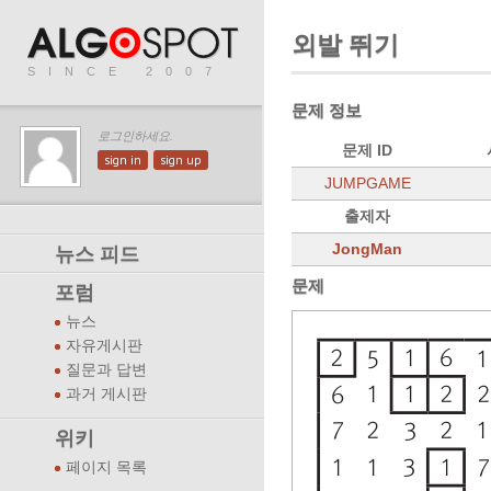
외발 뛰기
SINCE 2007
문제 정보
로그인하세요.
문제 ID
sign in
sign up
JUMPGAME
출제자
JongMan
뉴스 피드
문제
포럼
뉴스
자유게시판
질문과 답변
과거 게시판
위키
페이지 목록