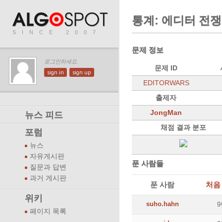
통계: 에디터 전쟁
SINCE 2007
문제 정보
로그인하세요.
문제 ID
sign in
sign up
EDITORWARS
출제자
JongMan
뉴스 피드
채점 결과 분포
포럼
뉴스
자유게시판
푼 사람들
질문과 답변
과거 게시판
푼 사람
처음
위키
suho.hahn
9
페이지 목록