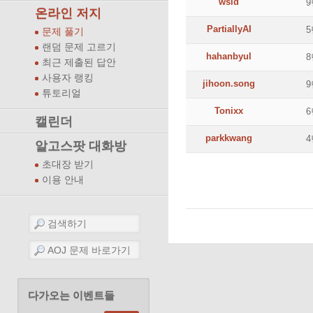
wsid
9
온라인 저지
PartiallyAI
5
문제 풀기
랜덤 문제 고르기
hahanbyul
8
최근 제출된 답안
사용자 랭킹
jihoon.song
9
튜토리얼
Tonixx
6
캘린더
parkkwang
4
알고스팟 대화방
초대장 받기
이용 안내
다가오는 이벤트들