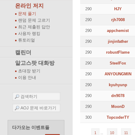
온라인 저지
290
HJY
문제 풀기
290
rjh7008
랜덤 문제 고르기
최근 제출된 답안
290
appchemist
사용자 랭킹
튜토리얼
290
jinjinfather
캘린더
290
robustFlame
알고스팟 대화방
290
SteelFox
초대장 받기
290
ANYOUNGMIN
이용 안내
290
kyuhyunp
290
dn9078
290
MoonD
300
TopcoderTY
다가오는 이벤트들
1
...
10
11