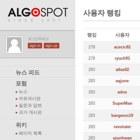
사용자 랭킹
SINCE 2007
랭킹
사용자
로그인하세요.
sign in
sign up
278
acecic82
278
ryuch91
283
atlas02
뉴스 피드
283
aqjune
포럼
뉴스
283
ados
자유게시판
283
SuperMan
질문과 답변
과거 게시판
283
kangwon19
위키
283
revoluter
페이지 목록
283
ujunhwan