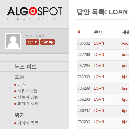
답안 목록: LOAN
SINCE 2007
#
문제
제
로그인하세요.
sign in
sign up
787582
LOAN
yoo
787266
LOAN
jud
787265
LOAN
jud
뉴스 피드
포럼
786300
LOAN
bjei
뉴스
786299
LOAN
bjei
자유게시판
질문과 답변
786298
LOAN
bjei
과거 게시판
786297
LOAN
bjei
위키
786296
LOAN
bjei
페이지 목록