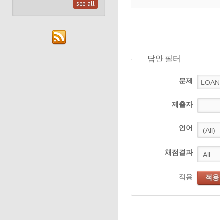
see all
답안 필터
문제
제출자
언어
채점결과
적용
적용