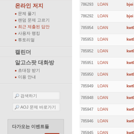
786293
LOAN
bjei
온라인 저지
문제 풀기
786292
LOAN
bjei
랜덤 문제 고르기
최근 제출된 답안
785954
LOAN
kwt
사용자 랭킹
785953
LOAN
kwt
튜토리얼
785952
LOAN
kwt
캘린더
알고스팟 대화방
785951
LOAN
kwt
초대장 받기
785950
LOAN
kwt
이용 안내
785949
LOAN
kwt
785948
LOAN
kwt
785947
LOAN
kwt
785946
LOAN
kwt
다가오는 이벤트들
785945
LOAN
kwt